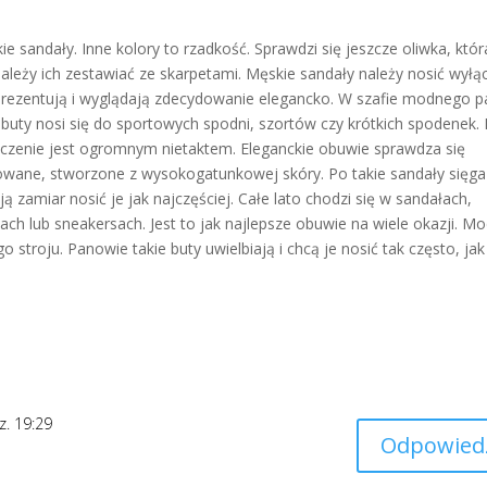
e sandały. Inne kolory to rzadkość. Sprawdzi się jeszcze oliwka, któr
ależy ich zestawiać ze skarpetami. Męskie sandały należy nosić wyłą
prezentują i wyglądają zdecydowanie elegancko. W szafie modnego 
 buty nosi się do sportowych spodni, szortów czy krótkich spodenek. 
łączenie jest ogromnym nietaktem. Eleganckie obuwie sprawdza się
rowane, stworzone z wysokogatunkowej skóry. Po takie sandały sięga
ą zamiar nosić je jak najczęściej. Całe lato chodzi się w sandałach,
ach lub sneakersach. Jest to jak najlepsze obuwie na wiele okazji. M
troju. Panowie takie buty uwielbiają i chcą je nosić tak często, jak
z. 19:29
Odpowied