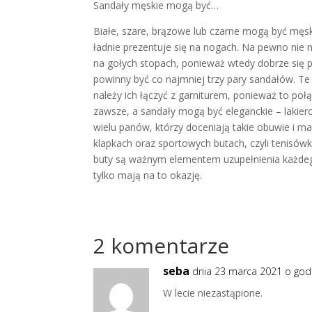
Sandały męskie mogą być…
Białe, szare, brązowe lub czarne mogą być męski
ładnie prezentuje się na nogach. Na pewno nie n
na gołych stopach, ponieważ wtedy dobrze się 
powinny być co najmniej trzy pary sandałów. Te
należy ich łączyć z garniturem, ponieważ to po
zawsze, a sandały mogą być eleganckie – lakie
wielu panów, którzy doceniają takie obuwie i maj
klapkach oraz sportowych butach, czyli tenisówk
buty są ważnym elementem uzupełnienia każdego s
tylko mają na to okazję.
2 komentarze
seba
dnia 23 marca 2021 o god
W lecie niezastąpione.