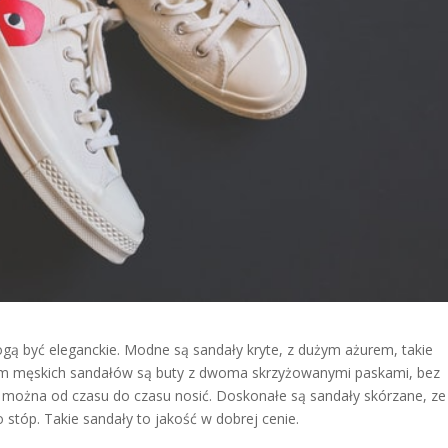
ogą być eleganckie. Modne są sandały kryte, z dużym ażurem, takie
em męskich sandałów są buty z dwoma skrzyżowanymi paskami, bez
re można od czasu do czasu nosić. Doskonałe są sandały skórzane, ze
stóp. Takie sandały to jakość w dobrej cenie.