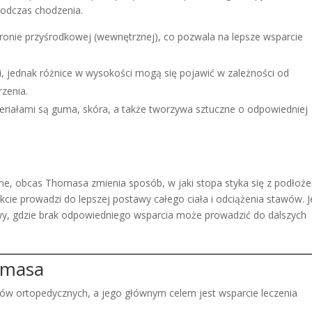
odczas chodzenia.
stronie przyśrodkowej (wewnętrznej), co pozwala na lepsze wsparcie
ki, jednak różnice w wysokości mogą się pojawić w zależności od
rzenia.
eriałami są guma, skóra, a także tworzywa sztuczne o odpowiedniej
ne, obcas Thomasa zmienia sposób, w jaki stopa styka się z podłoż
ie prowadzi do lepszej postawy całego ciała i odciążenia stawów. J
wy, gdzie brak odpowiedniego wsparcia może prowadzić do dalszych
omasa
ów ortopedycznych, a jego głównym celem jest wsparcie leczenia