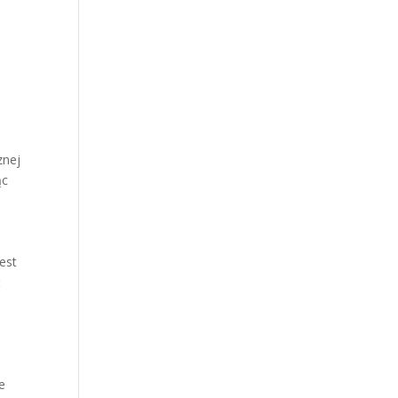
znej
ąc
est
ć
e