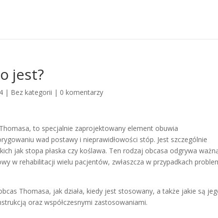
o jest?
4
|
Bez kategorii
|
0 komentarzy
Thomasa, to specjalnie zaprojektowany element obuwia
orygowaniu wad postawy i nieprawidłowości stóp. Jest szczególnie
akich jak stopa płaska czy koślawa. Ten rodzaj obcasa odgrywa ważn
zowy w rehabilitacji wielu pacjentów, zwłaszcza w przypadkach probl
obcas Thomasa, jak działa, kiedy jest stosowany, a także jakie są je
konstrukcją oraz współczesnymi zastosowaniami.