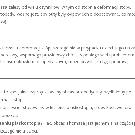
 zależy od wielu czynników, w tym od stopnia deformacji stopy,
ortopedy. Ważne jest, aby buty były odpowiednio dopasowane, co mo
stą.
eczeniu deformacji stóp, szczególnie w przypadku dzieci. Jego unik
d postawy, wspomaga prawidłowy chód i zapobiega wielu problemom
obranym obuwiem ortopedycznym, może przynieść ulgę i poprawę
to specjalnie zaprojektowany obcas ortopedyczny, wydłużony po
rmacji stóp.
 najczęściej stosowany w leczeniu płaskostopia, stopy koślawej oraz
o urazach.
zeniu płaskostopia?
Tak, obcas Thomasa jest jednym z najczęście
zczególnie u dzieci.