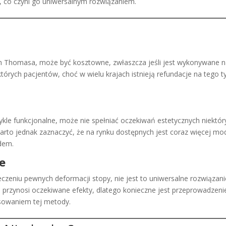
, co czyni go uniwersalnym rozwiązaniem.
 Thomasa, może być kosztowne, zwłaszcza jeśli jest wykonywane 
tórych pacjentów, choć w wielu krajach istnieją refundacje na tego t
le funkcjonalne, może nie spełniać oczekiwań estetycznych niektór
Warto jednak zaznaczyć, że na rynku dostępnych jest coraz więcej mod
ądem.
e
zeniu pewnych deformacji stopy, nie jest to uniwersalne rozwiązani
 przynosi oczekiwane efekty, dlatego konieczne jest przeprowadzeni
osowaniem tej metody.