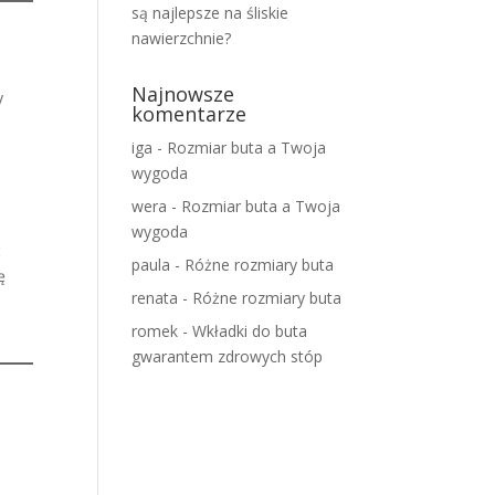
są najlepsze na śliskie
nawierzchnie?
Najnowsze
y
komentarze
iga
-
Rozmiar buta a Twoja
wygoda
wera
-
Rozmiar buta a Twoja
wygoda
ć
paula
-
Różne rozmiary buta
ę
renata
-
Różne rozmiary buta
romek
-
Wkładki do buta
gwarantem zdrowych stóp