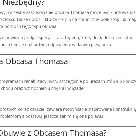
t Niezbędny?
awy, wczesne zastosowanie obcasa Thomasa może być kluczowe dla
ości. Także dorośli, którzy cierpią na chroniczne bóle stóp lub maj
 za pomocą tego typu obuwia.
powinien podjąć specjalista ortopeda, który dokładnie oceni stan
sparcia będzie najbardziej odpowiedni w danym przypadku.
ia Obcasa Thomasa
ogramach rehabilitacyjnych, szczególnie po urazach stóp lub kończ
chodu oraz wzmocnieniu mięśni i więzadeł.
dorosłych coraz częściej zawiera modyfikacje inspirowane konstrukcj
roblemom z postawą jeszcze zanim się one pojawią.
 Obuwie z Obcasem Thomasa?