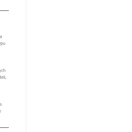
na
ypu
ych
eli,
e.
e