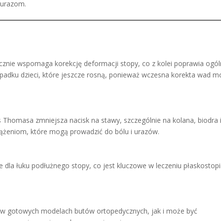
m urazom.
cznie wspomaga korekcję deformacji stopy, co z kolei poprawia ogó
rzypadku dzieci, które jeszcze rosną, ponieważ wczesna korekta wad 
Thomasa zmniejsza nacisk na stawy, szczególnie na kolana, biodra 
iążeniom, które mogą prowadzić do bólu i urazów.
la łuku podłużnego stopy, co jest kluczowe w leczeniu płaskostop
 gotowych modelach butów ortopedycznych, jak i może być