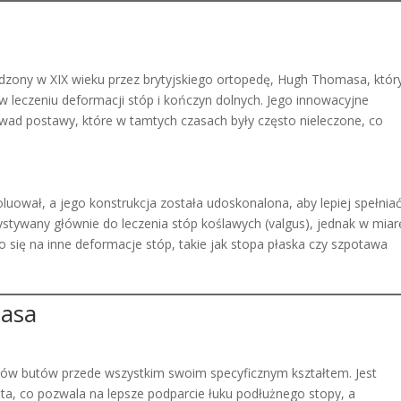
zony w XIX wieku przez brytyjskiego ortopedę, Hugh Thomasa, któr
 leczeniu deformacji stóp i kończyn dolnych. Jego innowacyjne
wad postawy, które w tamtych czasach były często nieleczone, co
wał, a jego konstrukcja została udoskonalona, aby lepiej spełnia
ystywany głównie do leczenia stóp koślawych (valgus), jednak w miar
 się na inne deformacje stóp, takie jak stopa płaska czy szpotawa
masa
sów butów przede wszystkim swoim specyficznym kształtem. Jest
a, co pozwala na lepsze podparcie łuku podłużnego stopy, a